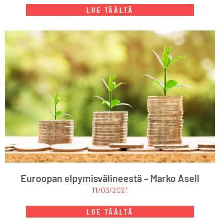
LUE TÄÄLTÄ
Euroopan elpymisvälineestä – Marko Asell
11/03/2021
LUE TÄÄLTÄ