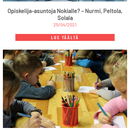
Opiskelija-asuntoja Nokialle? – Nurmi, Peltola,
Solala
25/04/2021
LUE TÄÄLTÄ