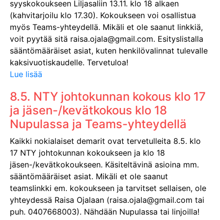
syyskokoukseen Liljasaliin 13.11. klo 18 alkaen
(kahvitarjoilu klo 17.30). Kokoukseen voi osallistua
myös Teams-yhteydellä. Mikäli et ole saanut linkkiä,
voit pyytää sitä raisa.ojala@gmail.com. Esityslistalla
sääntömääräiset asiat, kuten henkilövalinnat tulevalle
kaksivuotiskaudelle. Tervetuloa!
Lue lisää
8.5. NTY johtokunnan kokous klo 17
ja jäsen-/kevätkokous klo 18
Nupulassa ja Teams-yhteydellä
Kaikki nokialaiset demarit ovat tervetulleita 8.5. klo
17 NTY johtokunnan kokoukseen ja klo 18
jäsen-/kevätkokoukseen. Käsiteltävinä asioina mm.
sääntömääräiset asiat. Mikäli et ole saanut
teamslinkki em. kokoukseen ja tarvitset sellaisen, ole
yhteydessä Raisa Ojalaan (raisa.ojala@gmail.com tai
puh. 0407668003). Nähdään Nupulassa tai linjoilla!