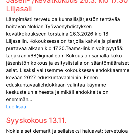
Jäsen- /kevätkokous 26.3. klo 17.30
Liljasali
Lämpimästi tervetuloa kunnallisjärjestön tehtävää
hoitavan Nokian Työväenyhdistyksen
kevätkokoukseen torstaina 26.3.2026 klo 18
Liljasaliin. Kokouksessa on tarjolla kahvia ja pientä
purtavaa alkaen klo 17.30.Teams-linkin voit pyytää:
tarjakranni68@gmail.com Kokous on samalla koko
jäsenistön kokous ja esityslistalla on sääntömääräiset
asiat. Lisäksi valitsemme kokouksessa ehdokkaamme
kevään 2027 eduskuntavaaleihin. Ennen
eduskuntavaaliehdokkaan valintaa käymme
keskustelun aiheesta ja mikäli ehdokkaita on
enemmän…
Lue lisää
Syyskokous 13.11.
Nokialaiset demarit ja sellaiseksi haluavat: tervetuloa