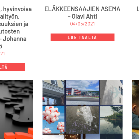
, hyvinvoiva
ELÄKKEENSAAJIEN ASEMA
alityön,
– Olavi Ahti
suuksien ja
04/05/2021
utosten
LUE TÄÄLTÄ
– Johanna
ö
021
LTÄ