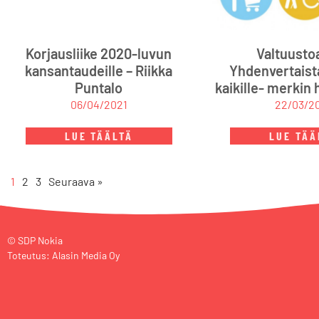
Korjausliike 2020-luvun
Valtuusto
kansantaudeille – Riikka
Yhdenvertaist
Puntalo
kaikille- merkin
06/04/2021
22/03/2
LUE TÄÄLTÄ
LUE TÄÄ
1
2
3
Seuraava »
© SDP Nokia
Toteutus: Alasin Media Oy