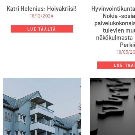
Katri Helenius: Hoivakriisi!
Hyvinvointikunta
Nokia -sosia
18/12/2024
palvelukokonai
LUE TÄÄLTÄ
tulevien mu
näkökulmasta 
Perki
18/05/2
LUE TÄÄ