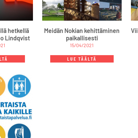
llä hetkellä
Meidän Nokian kehittäminen
Vi
jo Lindqvist
paikallisesti
021
15/04/2021
LTÄ
LUE TÄÄLTÄ