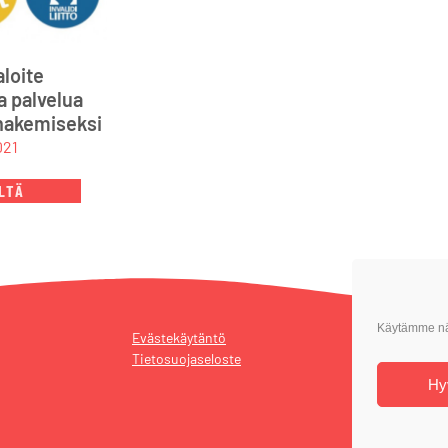
aloite
a palvelua
 hakemiseksi
021
LTÄ
Käytämme näi
Evästekäytäntö
Tietosuojaseloste
Hy