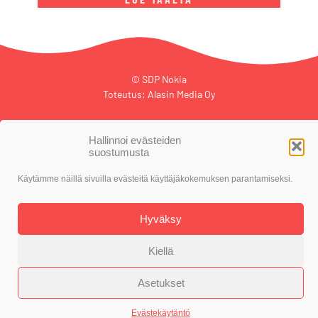
© SDP Nokia
Toteutus: Alasin Media Oy
Hallinnoi evästeiden
suostumusta
Evästekäytäntö
Tietosuojaseloste
Käytämme näillä sivuilla evästeitä käyttäjäkokemuksen parantamiseksi.
Hyväksy
Kiellä
Asetukset
Evästekäytäntö