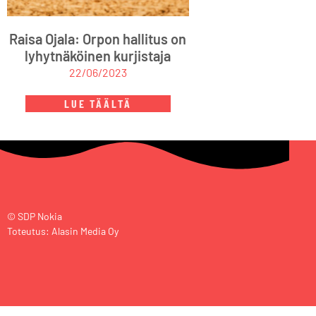
Raisa Ojala: Orpon hallitus on
lyhytnäköinen kurjistaja
22/06/2023
LUE TÄÄLTÄ
© SDP Nokia
Toteutus: Alasin Media Oy