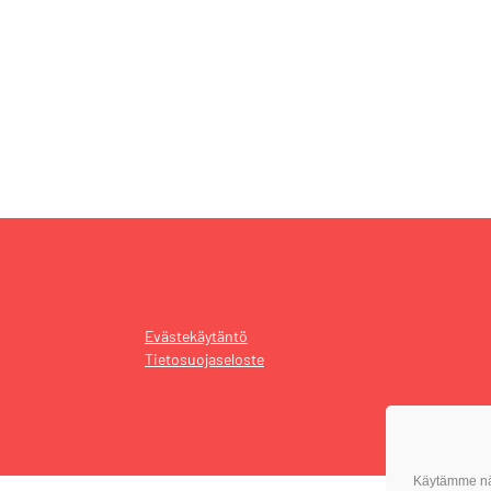
Evästekäytäntö
Tietosuojaseloste
Käytämme näi