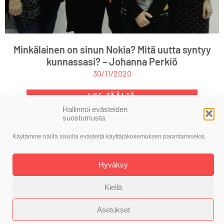
Minkälainen on sinun Nokia? Mitä uutta syntyy
kunnassasi? – Johanna Perkiö
30/11/2020
LUE TÄÄLTÄ
Hallinnoi evästeiden
suostumusta
Käytämme näillä sivuilla evästeitä käyttäjäkokemuksen parantamiseksi.
© SDP Nokia
Toteutus: Alasin Media Oy
Hyväksy
Kiellä
Asetukset
Evästekäytäntö
Tietosuojaseloste