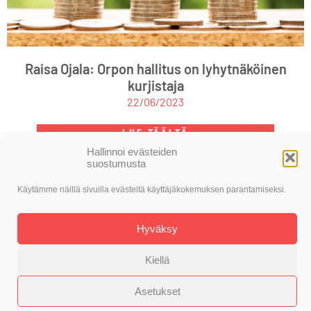
Raisa Ojala: Orpon hallitus on lyhytnäköinen
kurjistaja
22/06/2023
LUE TÄÄLTÄ
Hallinnoi evästeiden
suostumusta
Käytämme näillä sivuilla evästeitä käyttäjäkokemuksen parantamiseksi.
© SDP Nokia
Toteutus: Alasin Media Oy
Hyväksy
Kiellä
Asetukset
Evästekäytäntö
Tietosuojaseloste