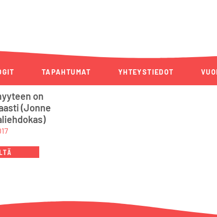
OGIT
TAPAHTUMAT
YHTEYSTIEDOT
VUO
myyteen on
aasti (Jonne
aliehdokas)
017
LTÄ