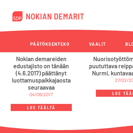
PÄÄTÖKSENTEKO
VAALIT
BL
Nokian demareiden
Nuorisotyöttö
edustajisto on tänään
puututtava reipp
(4.6.2017) päättänyt
Nurmi, kuntava
luottamuspaikkajaosta
27/02/2
seuraavaa
LUE TÄÄ
04/06/2017
LUE TÄÄLTÄ