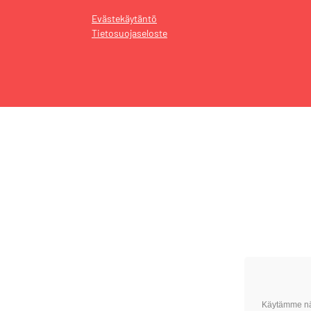
Evästekäytäntö
Tietosuojaseloste
Käytämme näi