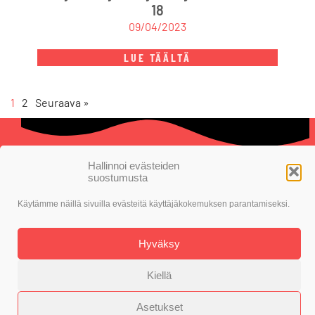
18
09/04/2023
LUE TÄÄLTÄ
1
2
Seuraava »
Hallinnoi evästeiden
suostumusta
© SDP Nokia
Käytämme näillä sivuilla evästeitä käyttäjäkokemuksen parantamiseksi.
Toteutus: Alasin Media Oy
Hyväksy
Kiellä
Evästekäytäntö
Tietosuojaseloste
Asetukset