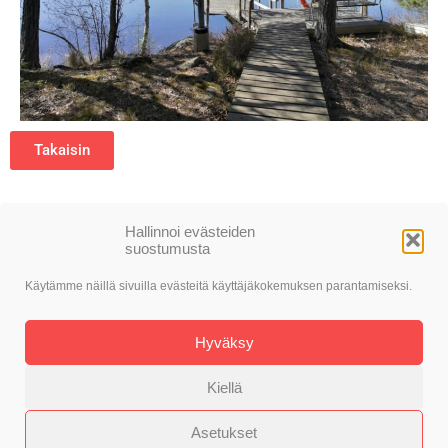
Takaisin
Hallinnoi evästeiden
suostumusta
Käytämme näillä sivuilla evästeitä käyttäjäkokemuksen parantamiseksi.
© SDP Nokia
Hyväksy
Toteutus: Alasin Media Oy
Kiellä
Asetukset
Evästekäytäntö