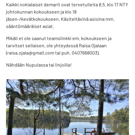
Kaikki nokialaiset demarit ovat tervetulleita 8.5. klo 17 NTY
johtokunnan kokoukseen ja klo 18
jäsen-/kevätkokoukseen. Käsiteltävinä asioina mm.
sääntömääräiset asiat.
Mikäli et ole saanut teamslinkki em. kokoukseen ja
tarvitset sellaisen, ole yhteydessä Raisa Ojalaan
(raisa.ojala@gmail.com tai puh. 0407668003).
Nähdään Nupulassa tai linjoilla!