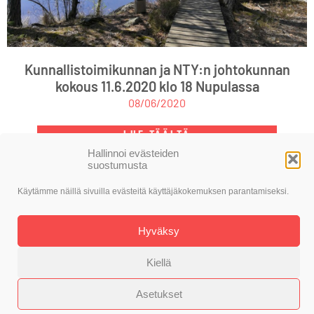
Kunnallistoimikunnan ja NTY:n johtokunnan
kokous 11.6.2020 klo 18 Nupulassa
08/06/2020
LUE TÄÄLTÄ
Hallinnoi evästeiden
suostumusta
Käytämme näillä sivuilla evästeitä käyttäjäkokemuksen parantamiseksi.
© SDP Nokia
Toteutus: Alasin Media Oy
Hyväksy
Kiellä
Asetukset
Evästekäytäntö
Tietosuojaseloste