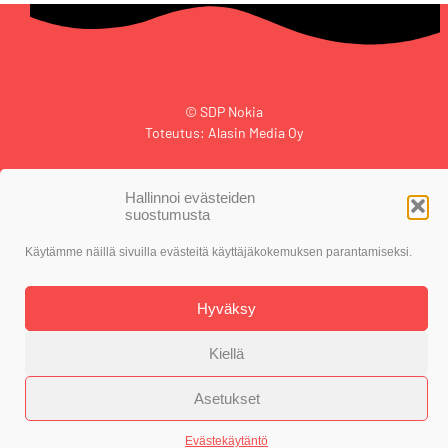
© SDP Nokia
Toteutus: Alasin Media Oy
Hallinnoi evästeiden
suostumusta
Evästekäytäntö
Tietosuojaseloste
Käytämme näillä sivuilla evästeitä käyttäjäkokemuksen parantamiseksi.
Hyväksy
Kiellä
Asetukset
Evästekäytäntö