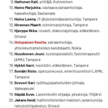
Hattunen Kati
, yrittäjä, Kuhmoinen
Heino Marjukka
, vastaava sairaanhoitaja,
haavahoitaja, Sastamala
Heino Leena
, IT-järjestelmäasiantuntija, Tampere
Hirvonen Maarit
, toiminnanjohtaja, Tampere
Hjerppe Ilkka
, rovasti, diakoniajohtaja, eläkeläinen,
Orivesi
Holopainen Reetta
, sairaanhoitaja,
yhteiskuntatieteiden kandidaatti, Nokia
Huuskonen Jouni
, tuotespesialisti, fysioterapeutti
(AMK), Tampere
Hykkö Harri
, insinööri, eläkeläinen, Tampere
Ilomäki Risto
, opetusneuvos, emeritusrehtori LAMK,
Tampere
Ilovuori Sari
, työllisyyspalveluiden johtaja,
Valkeakoski
Itäpää Auvo
, Lastenkodin ohjaaja, yövalvoja, Ylöjärvi
Jakara Heidi
, hallintotieteiden maisteri, asiantuntija,
rekrytointipalvelut, Orivesi