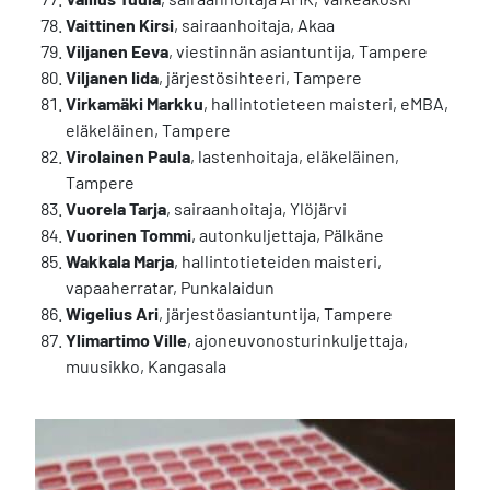
Vaittinen Kirsi
, sairaanhoitaja, Akaa
Viljanen Eeva
, viestinnän asiantuntija, Tampere
Viljanen Iida
, järjestösihteeri, Tampere
Virkamäki Markku
, hallintotieteen maisteri, eMBA,
eläkeläinen, Tampere
Virolainen Paula
, lastenhoitaja, eläkeläinen,
Tampere
Vuorela Tarja
, sairaanhoitaja, Ylöjärvi
Vuorinen Tommi
, autonkuljettaja, Pälkäne
Wakkala Marja
, hallintotieteiden maisteri,
vapaaherratar, Punkalaidun
Wigelius Ari
, järjestöasiantuntija, Tampere
Ylimartimo Ville
, ajoneuvonosturinkuljettaja,
muusikko, Kangasala