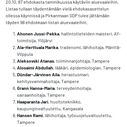
20.10. 87 ehdokasta tammikuussa käytäviin aluevaaleihin.
Listaa tullaan täydentämään vielä ehdokasasettelun
ollessa käynnissä ja Pirkanmaan SDP tulee jättämään
täyden 98 ehdokkaan listan aluevaaleihin.
Ahonen Jussi-Pekka
, hallintotieteiden maisteri, AY-
toimitsija, Ylöjärvi
Ala-Herttuala Marika
, tradenomi, lähihoitaja, Mänttä-
Vilppula
Aleksovski Atanas
, toiminnanjohtaja, Tampere
Alosaimi Abdullah
, lääkäri, epidemiologian, Tampere
Dündar-Järvinen Aila
, herastuomari,
kehitysvammahoitaja, Tampere
Grann Hanna-Maria
, terveydenhoitaja,
sairaanhoitaja, Tampere
Haaparanta Jari
, huoltoteknikko,
kaupunginvaltuutettu, Kangasala
Hansen Rami
, lähihoitaja, työsuojeluvaltuutettu,
Tampere