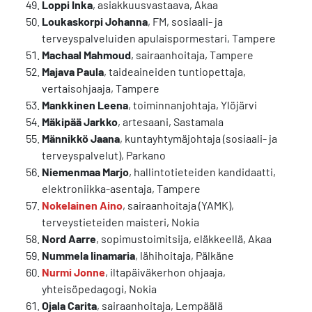
Loppi Inka
, asiakkuusvastaava, Akaa
Loukaskorpi Johanna
, FM, sosiaali- ja
terveyspalveluiden apulaispormestari, Tampere
Machaal Mahmoud
, sairaanhoitaja, Tampere
Majava Paula
, taideaineiden tuntiopettaja,
vertaisohjaaja, Tampere
Mankkinen Leena
, toiminnanjohtaja, Ylöjärvi
Mäkipää Jarkko
, artesaani, Sastamala
Männikkö Jaana
, kuntayhtymäjohtaja (sosiaali- ja
terveyspalvelut), Parkano
Niemenmaa Marjo
, hallintotieteiden kandidaatti,
elektroniikka-asentaja, Tampere
Nokelainen Aino
, sairaanhoitaja (YAMK),
terveystieteiden maisteri, Nokia
Nord Aarre
, sopimustoimitsija, eläkkeellä, Akaa
Nummela Iinamaria
, lähihoitaja, Pälkäne
Nurmi Jonne
, iltapäiväkerhon ohjaaja,
yhteisöpedagogi, Nokia
Ojala Carita
, sairaanhoitaja, Lempäälä