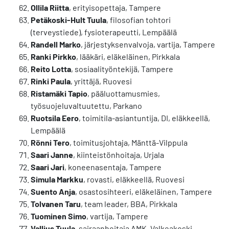
Ollila Riitta
, erityisopettaja, Tampere
Petäkoski-Hult Tuula
, filosofian tohtori
(terveystiede), fysioterapeutti, Lempäälä
Randell Marko
, järjestyksenvalvoja, vartija, Tampere
Ranki Pirkko
, lääkäri, eläkeläinen, Pirkkala
Reito Lotta
, sosiaalityöntekijä, Tampere
Rinki Paula
, yrittäjä, Ruovesi
Ristamäki Tapio
, pääluottamusmies,
työsuojeluvaltuutettu, Parkano
Ruotsila Eero
, toimitila-asiantuntija, DI, eläkkeellä,
Lempäälä
Rönni Tero
, toimitusjohtaja, Mänttä-Vilppula
Saari Janne
, kiinteistönhoitaja, Urjala
Saari Jari
, koneenasentaja, Tampere
Simula Markku
, rovasti, eläkkeellä, Ruovesi
Suento Anja
, osastosihteeri, eläkeläinen, Tampere
Tolvanen Taru
, team leader, BBA, Pirkkala
Tuominen Simo
, vartija, Tampere
Vallius Tuula
, sairaanhoitaja AMK, Valkeakoski