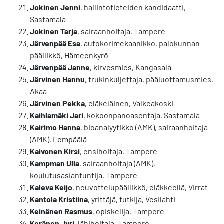
Jokinen Jenni
, hallintotieteiden kandidaatti,
Sastamala
Jokinen Tarja
, sairaanhoitaja, Tampere
Järvenpää Esa
, autokorimekaanikko, palokunnan
päällikkö, Hämeenkyrö
Järvenpää Janne
, kirvesmies, Kangasala
Järvinen Hannu
, trukinkuljettaja, pääluottamusmies,
Akaa
Järvinen Pekka
, eläkeläinen, Valkeakoski
Kaihlamäki Jari
, kokoonpanoasentaja, Sastamala
Kairimo Hanna
, bioanalyytikko (AMK), sairaanhoitaja
(AMK), Lempäälä
Kaivonen Kirsi
, ensihoitaja, Tampere
Kampman Ulla
, sairaanhoitaja (AMK),
koulutusasiantuntija, Tampere
Kaleva Keijo
, neuvottelupäällikkö, eläkkeellä, Virrat
Kantola Kristiina
, yrittäjä, tutkija, Vesilahti
Keinänen Rasmus
, opiskelija, Tampere
Keränen Jyri
, lähihoitaja, Tampere