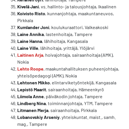
Kivelä Jani
, vs. hallinto- ja talousjohtaja, Ikaalinen
Koivisto Risto
, kunnanjohtaja, maakuntaneuvos,
Pirkkala
Kumlander Joni
, koulukuraattori, Valkeakoski
Laine Annika
, lastenhoitaja, Tampere
Laine Hanna
, lähihoitaja, Kangasala
Laine Ville
, lähihoitaja, yrittäjä, Ylöjärvi
Laitinen Arja
, hoivajohtaja, sairaanhoitaja (AMK),
Nokia
Lehto Roope
, maakuntahallituksen puheenjohtaja,
yhteisöpedagogi (AMK), Nokia
Lehtonen Mikko
, elintarviketyöntekijä, Kangasala
Lepistö Maarit
, sairaanhoitaja, Hämeenkyrö
Liimola Anne
, päiväkodin johtaja, Tampere
Lindberg Nina
, toiminnanjohtaja, YTM, Tampere
Litmanen Merja
, sairaanhoitaja, Pirkkala
Lobanovskiy Arseniy
, yhteiskuntat. maist., samh.
mag., Tampere