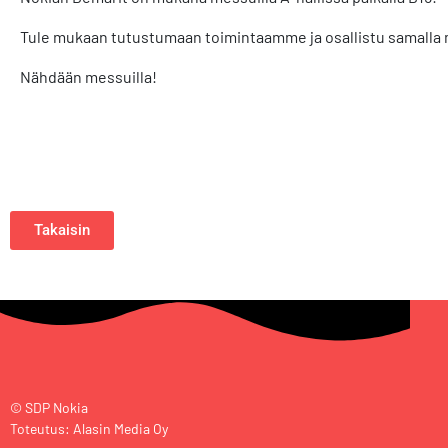
Tule mukaan tutustumaan toimintaamme ja osallistu samalla
Nähdään messuilla!
Takaisin
© SDP Nokia
Toteutus: Alasin Media Oy