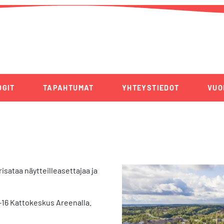
OGIT
TAPAHTUMAT
YHTEYSTIEDOT
VUO
sataa näytteilleasettajaa ja
10-16 Kattokeskus Areenalla.