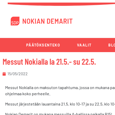
PÄÄTÖKSENTEKO
VAALIT
BL
Messut Nokialla la 21.5.- su 22.5.
15/05/2022
Messut Nokialla on maksuton tapahtuma, jossa on mukana pari
ohjelmaa koko perheelle.
Messut järjestetään lauantaina 21.5. klo 10-17 ja su 22.5. klo 
Nokian Demarit on mukana messuilla A-hallissa paikalla B15!