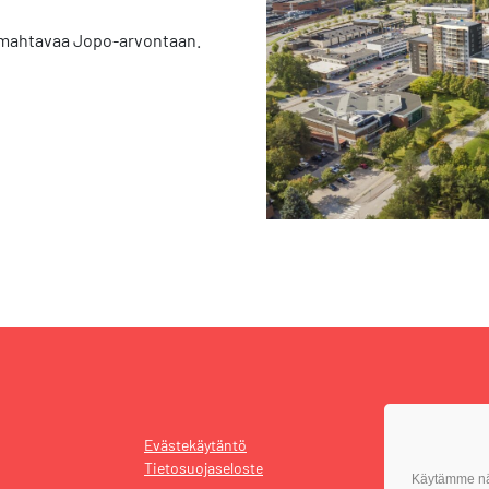
 mahtavaa Jopo-arvontaan.
Evästekäytäntö
Tietosuojaseloste
Käytämme näi