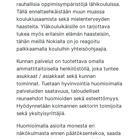
rauhallisia oppimisympäristöjä lähikouluissa.
Tällä ennaltaehkäistään muun muassa
koulukiusaamista sekä mielenterveyden
haasteita. Yläkouluikäisille on tarjottava
tukea myös erilaisiin elämän haasteisiin,
tähän meillä Nokialla on jo reagoitu
palkkaamalla kouluihin yhteisöohjaajia.
Kunnan palvelut on tuotettava omalla
ammattitaitoisella henkilöstöllä, joka tuntee
asukkaat / asiakkaat sekä kunnan
toiminnat. Tuetaan hyvinvointia huomioimalla
palveluiden saatavuus, taloudelliset
reunaehdot huomioiden sekä esteettömyys.
Hyödynnetään kolmannen sektorin toimijoita
sekä yksityisyrittäjiä.
Huomioimalla asioita monesta eri
näkökulmasta ennen päätöksentekoa, saada