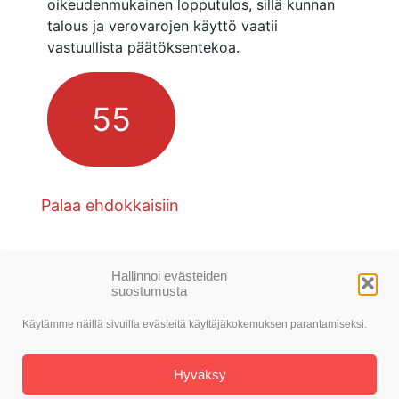
oikeudenmukainen lopputulos, sillä kunnan
talous ja verovarojen käyttö vaatii
vastuullista päätöksentekoa.
55
Palaa ehdokkaisiin
Hallinnoi evästeiden
suostumusta
Käytämme näillä sivuilla evästeitä käyttäjäkokemuksen parantamiseksi.
© SDP Nokia
Hyväksy
Toteutus: Alasin Media Oy