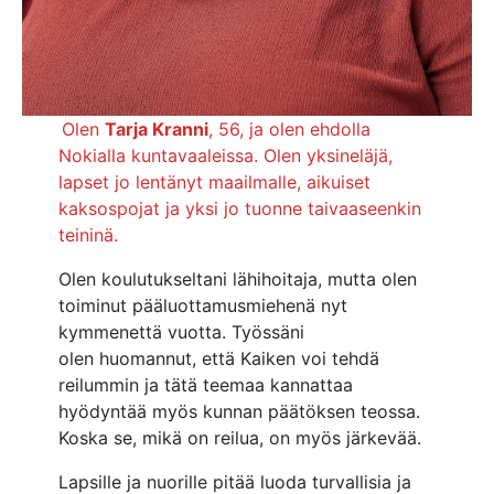
Olen
Tarja Kranni
, 56, ja olen ehdolla
Nokialla kuntavaaleissa. Olen yksineläjä,
lapset jo lentänyt maailmalle, aikuiset
kaksospojat ja yksi jo tuonne taivaaseenkin
teininä.
Olen koulutukseltani lähihoitaja, mutta olen
toiminut pääluottamusmiehenä nyt
kymmenettä vuotta. Työssäni
olen huomannut, että Kaiken voi tehdä
reilummin ja tätä teemaa kannattaa
hyödyntää myös kunnan päätöksen teossa.
Koska se, mikä on reilua, on myös järkevää.
Lapsille ja nuorille pitää luoda turvallisia ja