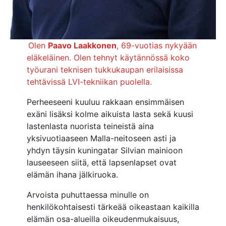
Olen
Paavo Laakkonen
, 69-vuotias nykyään
eläkeläinen. Olen tehnyt käytännössä koko
työurani teknisen tukkukaupan erilaisissa
tehtävissä LVI-tekniikan puolella.
Perheeseeni kuuluu rakkaan ensimmäisen
exäni lisäksi kolme aikuista lasta sekä kuusi
lastenlasta nuorista teineistä aina
yksivuotiaaseen Malla-neitoseen asti ja
yhdyn täysin kuningatar Silvian mainioon
lauseeseen siitä, että lapsenlapset ovat
elämän ihana jälkiruoka.
Arvoista puhuttaessa minulle on
henkilökohtaisesti tärkeää oikeastaan kaikilla
elämän osa-alueilla oikeudenmukaisuus,