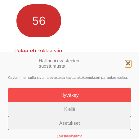
56
Palaa ehdokkaisiin
Hallinnoi evästeiden
suostumusta
Käytämme näillä sivuilla evästeitä käyttäjäkokemuksen parantamiseksi.
© SDP Nokia
Hyväksy
Toteutus: Alasin Media Oy
Kiellä
Asetukset
Evästekäytäntö
Tietosuojaseloste
Evästekäytäntö