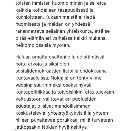
toisten ihmisten huomioiminen ja se, että
kaikkia kohdellaan tasapuolisesti ja
kunnioittaen. Kukaan meistä ei tiedä
huomisesta ja meidän on yhdessä
rakennettava sellainen yhteiskunta, että se
pitää elämän eri vaiheissa kaikki mukana,
heikompiosaisia myöten.
Haluan omalta osaltani olla edistämässä
noita arvoja ja siksi olen
sosialidemokraattien listoilla ehdokkaana
kuntavaaleissa. Nokialla on tehty viime
vuosina suurimmaksi osaksi hyvää
kuntapolitiikkaa ja toivoisinkin, että tulevaan
valtuustoon valittavat eri puolueiden
edustajat olisivat mahdollisimman
keskustelevia, yhteistyökykyisiä ja yhteen
hiileen puhaltavaa porukkaa, millä turvataan
jatkossakin Nokian hyvä kehitys.